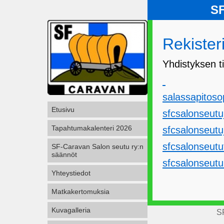
SF
Rekister
Yhdistyksen ti
salassapitoso
Etusivu
sfcsalonseutu
Tapahtumakalenteri 2026
sfcsalonseutu
sfcsalonseutu
SF-Caravan Salon seutu ry:n
säännöt
sfcsalonseutu
Yhteystiedot
Matkakertomuksia
Kuvagalleria
S