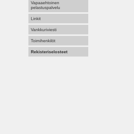
Vapaaehtoinen
pelastuspalvelu
Linkit
Vankkuriviesti
Toimihenkilöt
Rekisteriselosteet