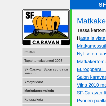
SF
Matkake
Tässä kertomu
H
asta la vist
Matkamessuil
Etusivu
Nyt se on taa
Tapahtumakalenteri 2026
Matkakertomu
Euroopparalli
SF-Caravan Salon seutu ry:n
säännöt
Salon karavaa
Yhteystiedot
Vilna 2010 m
Matkakertomuksia
SF-Caravan It
Kuvagalleria
Pyörien pääll