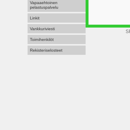
Vapaaehtoinen
pelastuspalvelu
Linkit
Vankkuriviesti
S
Toimihenkilöt
Rekisteriselosteet