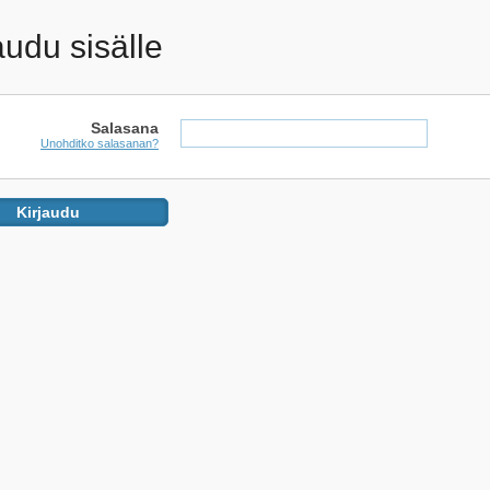
audu sisälle
Salasana
Unohditko salasanan?